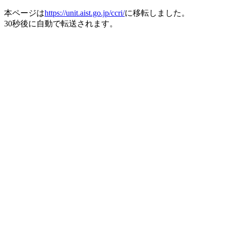
本ページは
https://unit.aist.go.jp/ccri/
に移転しました。
30秒後に自動で転送されます。